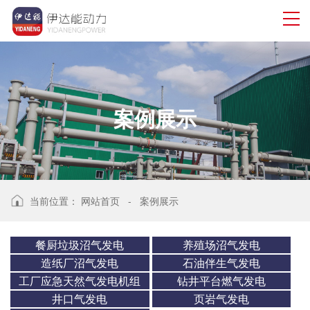
案例展示
当前位置：
网站首页
-
案例展示
餐厨垃圾沼气发电
养殖场沼气发电
造纸厂沼气发电
石油伴生气发电
工厂应急天然气发电机组
钻井平台燃气发电
井口气发电
页岩气发电