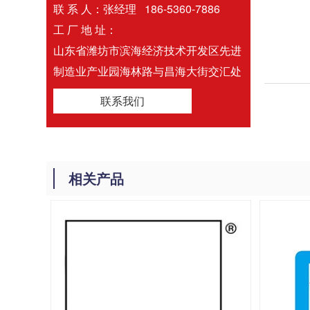
联 系 人：张经理 186-5360-7886
工 厂 地 址：
山东省潍坊市滨海经济技术开发区先进
制造业产业园海林路与昌海大街交汇处
联系我们
相关产品